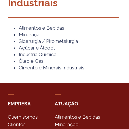
Industriais
Alimentos e Bebidas
Mineração
Siderurgia / Pirometalurgia
Açúcar e Álcool
Indústria Química
Óleo e Gás
Cimento e Minerais Industriais
EMPRESA
ATUAÇÃO